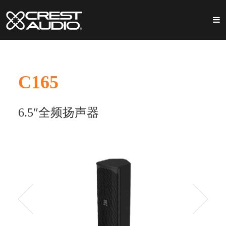
C165
6.5″全频扬声器