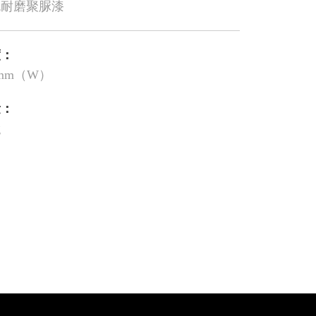
色耐磨聚脲漆
度：
8mm（W）
量：
g