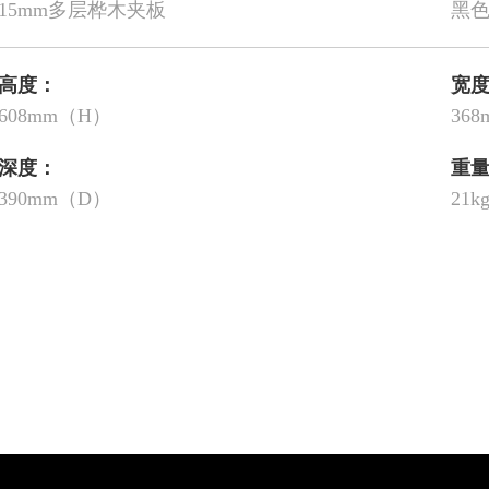
15mm多层桦木夹板
黑
高度：
宽
608mm（H）
36
深度：
重
390mm（D）
21k