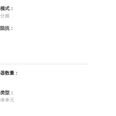
频模式：
动分频
称阻抗：
动器数量：
体类型：
氧体单元