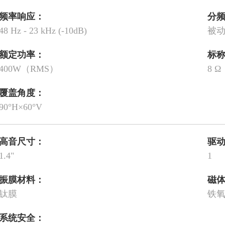
频率响应：
分
48 Hz - 23 kHz (-10dB)
被
额定功率：
标
400W（RMS）
8 Ω
覆盖角度：
90°H×60°V
高音尺寸：
驱
1.4"
1
振膜材料：
磁
钛膜
铁
系统安全：