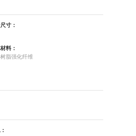
音尺寸：
膜材料：
氧树脂强化纤维
色：