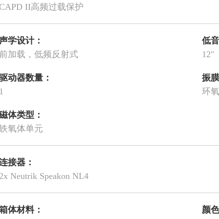
CAPD II高频过载保护
声学设计：
低
前加载，低频反射式
12"
驱动器数量：
振
1
环
磁体类型：
铁氧体单元
连接器：
2x Neutrik Speakon NL4
箱体材料：
颜